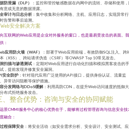
据防泄漏（DLP）
：监控和管控敏感数据在内网中的流转、存储和使用，
有意或无意的数据泄露。
全审计与日志分析
：集中收集和分析网络、主机、应用日志，实现异常行
时告警和事后追溯。
. Web安全解决方案
向互联网的Web应用是企业对外服务的窗口，也是最易受攻击的表面。
供：
eb应用防火墙（WAF）
：部署于Web应用前端，有效防御SQL注入、跨
本（XSS）、跨站请求伪造（CSRF）等OWASP Top 10常见攻击。
洞扫描与渗透测试
：定期对Web应用进行自动化扫描和模拟黑客攻击的
试，提前发现并修复安全漏洞。
PI安全防护
：针对现代应用广泛使用的API接口，提供身份认证、流量监
、异常访问阻断等保护措施。
容分发网络与DDoS缓解
：利用高防CDN，在提升Web访问速度的抵御
分布式拒绝服务攻击。
三、整合优势：咨询与安全的协同赋能
远景CMMI服务中心的核心优势在于，能够将过程管理咨询与信息安全技
度融合：
过程保障安全
：将安全活动（如安全需求分析、安全设计、安全测试、应