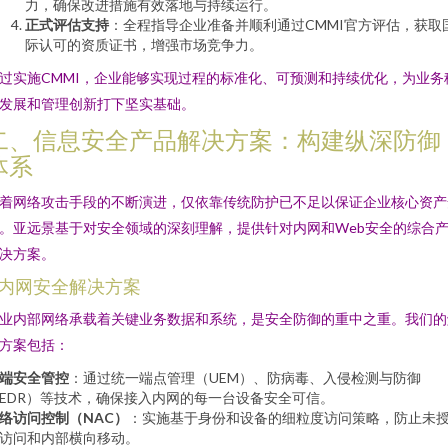
力，确保改进措施有效落地与持续运行。
正式评估支持
：全程指导企业准备并顺利通过CMMI官方评估，获取
际认可的资质证书，增强市场竞争力。
过实施CMMI，企业能够实现过程的标准化、可预测和持续优化，为业务
发展和管理创新打下坚实基础。
二、信息安全产品解决方案：构建纵深防御
体系
着网络攻击手段的不断演进，仅依靠传统防护已不足以保证企业核心资产
。亚远景基于对安全领域的深刻理解，提供针对内网和Web安全的综合
决方案。
. 内网安全解决方案
业内部网络承载着关键业务数据和系统，是安全防御的重中之重。我们的
方案包括：
端安全管控
：通过统一端点管理（UEM）、防病毒、入侵检测与防御
EDR）等技术，确保接入内网的每一台设备安全可信。
络访问控制（NAC）
：实施基于身份和设备的细粒度访问策略，防止未
访问和内部横向移动。